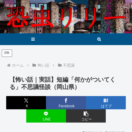
メニュー
検索
PR
ホーム
怖い話
不思議
【怖い話｜実話】短編「何かがついてく
る」不思議怪談（岡山県）
X
Facebook
はてブ
LINE
コピー