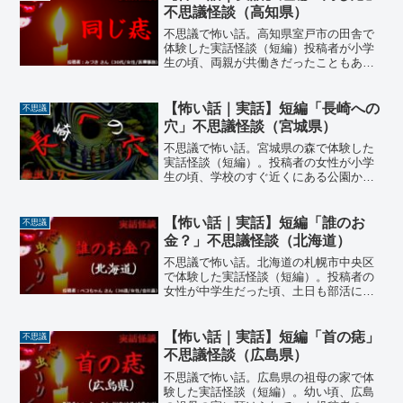
不思議怪談（高知県）
不思議で怖い話。高知県室戸市の田舎で
体験した実話怪談（短編）投稿者が小学
生の頃、両親が共働きだったこともあ
り、度々祖父の家に預けられた。そこで
近所の子供たちと仲良くなり、夏にはい
つも藪に囲まれたような川に行き子供た
【怖い話｜実話】短編「長崎への
不思議
ちだけでひっそりと遊んでいた…
穴」不思議怪談（宮城県）
不思議で怖い話。宮城県の森で体験した
実話怪談（短編）。投稿者の女性が小学
生の頃、学校のすぐ近くにある公園から
隣接する森へと自由に出入りできたそう
だ。あの日、投稿者が友人と一緒にその
森を探検していると、自分の背よりもず
【怖い話｜実話】短編「誰のお
不思議
っと高い蔦の絡んだ金網フェンスに辿り
金？」不思議怪談（北海道）
着いた…
不思議で怖い話。北海道の札幌市中央区
で体験した実話怪談（短編）。投稿者の
女性が中学生だった頃、土日も部活に励
み、その後は、仲のいい友人達と友人宅
で遊んでから帰るのが常だった。その日
も友人宅で遊んでいると、母親が「掃除
【怖い話｜実話】短編「首の痣」
不思議
するから外で遊んできて」と言う。渋々
不思議怪談（広島県）
みんなで外へ出ると…
不思議で怖い話。広島県の祖母の家で体
験した実話怪談（短編）。幼い頃、広島