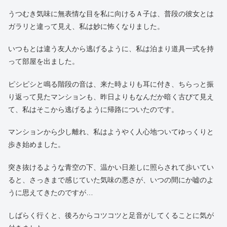
うつむき気味に無表情な目を私に向けるＡ子は、普段の彼女とは
ガラリと違って見え、私は妙に怖くなりました。
いつもとは違う友人から逃げるように、私は泊まり道具一式を持
って部屋を出ました。
ピシピシと鳴る階段の音は、来た時よりも耳に付き、ちらっと振
り返って見たマンションも、昨日よりもなんだか暗く古びて見え
て、私はそこから逃げるように帰路についたのです。
マンションから少し離れ、私はようやく人心地ついてゆっくりと
歩き始めました。
突き抜けるような青空の下、温かい日差しに照らされて歩いてい
ると、さっきまで感じていた気味の悪さが、いつの間にか嘘のよ
うに思えてきたのですが…
しばらく行くと、後ろからコツコツと足音がしてくることに気が