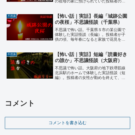
の祖母の家に預けられていた投稿者の女
性。その近所には首に大きな痣のある女
性が住んでおり、服の端からちらちら見
えるその痣が幼心に印象的だった。ある
【怖い話｜実話】長編「城跡公園
不思議
日、遠くで火事があり、ワラワラと表に
の夜桜」不思議怪談（千葉県）
出て来た近所の人々の中に…
不思議で怖い話。千葉県Ｓ市の某公園で
体験した実話怪談（長編）。投稿者が子
供の頃、毎年春になると家族で花見を楽
しんでいた。その年は桜で有名な城跡が
残る公園に夜桜を楽しみに来た。例年な
ら夜とは言え桜の見物客で混雑するはず
【怖い話｜実話】短編「読書好き
不思議
の公園なのだが、なぜかその時は公園内
の誰か」不思議怪談（大阪府）
には人がまばらで…
不思議で怖い話。大阪府の地下鉄堺筋線
北浜駅のホームで体験した実話怪談（短
編）。投稿者の女性が勤めを終えて、駅
のホームで帰りの電車を待っていた時の
こと。その時間まだホームに人はまばら
で、彼女はいつもの乗車位置にぽつんと
立つと、読みかけだった短編集の文庫本
コメント
を取り出した…
コメントを書き込む