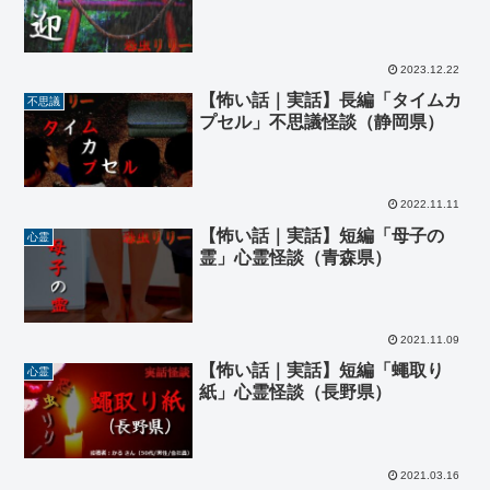
2023.12.22
【怖い話｜実話】長編「タイムカ
不思議
プセル」不思議怪談（静岡県）
2022.11.11
【怖い話｜実話】短編「母子の
心霊
霊」心霊怪談（青森県）
2021.11.09
【怖い話｜実話】短編「蠅取り
心霊
紙」心霊怪談（長野県）
2021.03.16