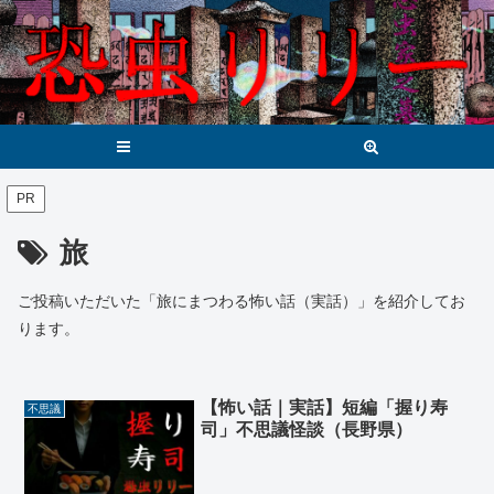
メニュー
検索
PR
旅
ご投稿いただいた「旅にまつわる怖い話（実話）」を紹介してお
ります。
【怖い話｜実話】短編「握り寿
不思議
司」不思議怪談（長野県）