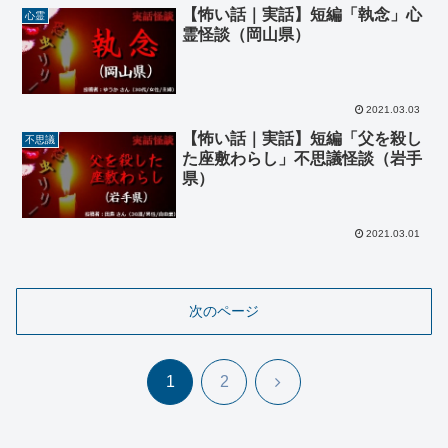
【怖い話｜実話】短編「執念」心
心霊
霊怪談（岡山県）
2021.03.03
【怖い話｜実話】短編「父を殺し
不思議
た座敷わらし」不思議怪談（岩手
県）
2021.03.01
次のページ
次
1
2
へ