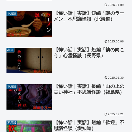
2026.01.09
【怖い話｜実話】短編「謎のラー
不思議
メン」不思議怪談（北海道）
2025.06.06
【怖い話｜実話】短編「襖の向こ
心霊
う」心霊怪談（長野県）
2025.05.30
【怖い話｜実話】長編「山の上の
不思議
古い神社」不思議怪談（福島県）
2025.02.21
【怖い話｜実話】短編「歓迎」不
不思議
思議怪談（愛知道）