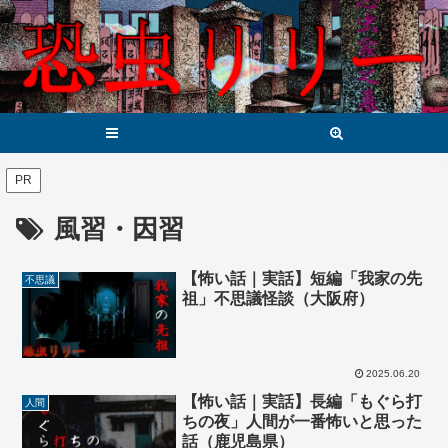
メニュー
検索
PR
風習・因習
【怖い話｜実話】短編「我家の先
不思議
祖」不思議怪談（大阪府）
2025.06.20
【怖い話｜実話】長編「もぐら打
人間
ちの夜」人間が一番怖いと思った
話（鹿児島県）