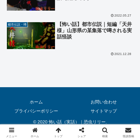
2022.05.27
【怖い話】都市伝説｜短編「天井
都市伝説・噂
様」山形県の某集落で噂される実
話怪談
2021.12.28
ホーム
お問い合わせ
プライバシーポリシー
サイトマップ
© 2020 怖い話（実話）｜恐虫リリー.
メニュー
ホーム
トップ
シェア
検索
怪談投稿