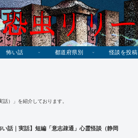
怖い話
都道府県別
怪談を投稿
実話）」を紹介しております。
怖い話｜実話】短編「意志疎通」心霊怪談（静岡
）