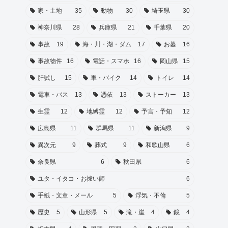
家・土地
35
動物
30
埼玉県
30
神奈川県
28
兵庫県
21
千葉県
20
事故
19
海・川・湖・ダム
17
お墓
16
事故物件
16
電話・スマホ
16
岡山県
15
肝試し
15
車・バイク
14
トイレ
14
電車・バス
13
憑依
13
ストーカー
13
生霊
12
地縛霊
12
予言・予知
12
広島県
11
群馬県
11
新潟県
9
異次元
9
葬式
9
和歌山県
6
奈良県
6
秋田県
6
ユタ・イタコ・お祓い師
6
手紙・文章・メール
5
浮気・不倫
5
歴史
5
山形県
5
滝・崖
4
鏡
4