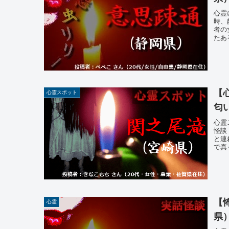
心霊
時、
者の
たあ
【
心霊スポット
匂
心霊
怪談
と連
で真
【
心霊
県