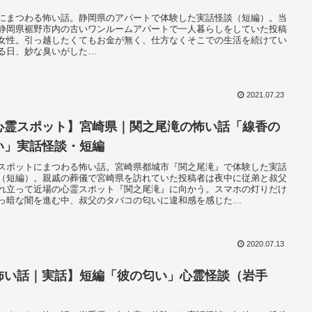
にまつわる怖い話。静岡県のアパートで体験した実話怪談（短編）。当
静岡県裾野市内の古いワンルームアパートで一人暮らしをしていた投稿
女性。引っ越したくてもお金が無く、仕方なくそこでの生活を続けてい
る日、妙な臭いがした…
2021.07.23
心霊スポット】宮崎県｜関之尾滝の怖い話「線香の
い」実話怪談・短編
スポットにまつわる怖い話。宮崎県都城市『関之尾滝』で体験した実話
（短編）。親戚の葬儀で宮崎県を訪れていた投稿者は夜中に従弟と叔父
れ立って近場の心霊スポット『関之尾滝』に向かう。スマホの灯りだけ
っ暗な闇を進む中、叔父のタバコの匂いに違和感を感じた…
2020.07.13
怖い話｜実話】短編「彼の匂い」心霊怪談（岩手
）