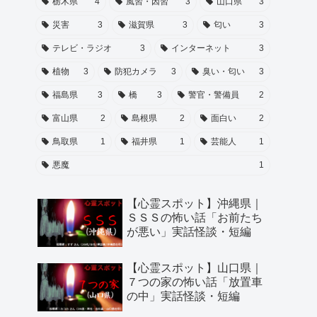
栃木県
4
風習・因習
3
山口県
3
災害
3
滋賀県
3
匂い
3
テレビ・ラジオ
3
インターネット
3
植物
3
防犯カメラ
3
臭い・匂い
3
福島県
3
橋
3
警官・警備員
2
富山県
2
島根県
2
面白い
2
鳥取県
1
福井県
1
芸能人
1
悪魔
1
【心霊スポット】沖縄県｜
ＳＳＳの怖い話「お前たち
が悪い」実話怪談・短編
【心霊スポット】山口県｜
７つの家の怖い話「放置車
の中」実話怪談・短編