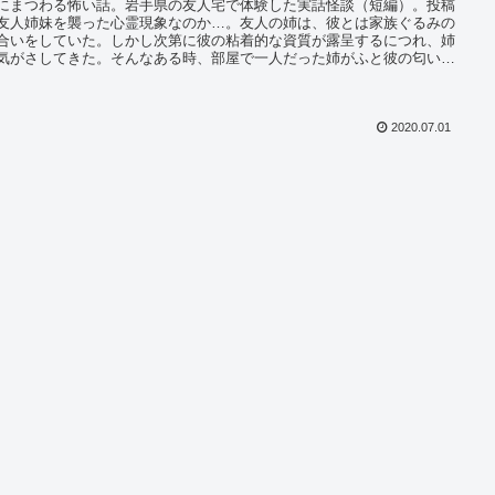
にまつわる怖い話。岩手県の友人宅で体験した実話怪談（短編）。投稿
友人姉妹を襲った心霊現象なのか…。友人の姉は、彼とは家族ぐるみの
合いをしていた。しかし次第に彼の粘着的な資質が露呈するにつれ、姉
気がさしてきた。そんなある時、部屋で一人だった姉がふと彼の匂いを
た。そばに彼は居ないのに…一体匂いの正体は…
2020.07.01