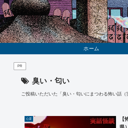
ホーム
PR
臭い・匂い
ご投稿いただいた「臭い・匂いにまつわる怖い話（
【
心霊
県