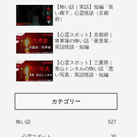
【怖い話｜実話】短編「長
い廊下」心霊怪談（京都
府）
【心霊スポット】京都府｜
将軍塚の怖い話「夜景客」
実話怪談・短編
【心霊スポット】三重県｜
青山トンネルの怖い話「悪
い写真」実話怪談・短編
カテゴリー
怖い話
527
心霊スポット
30