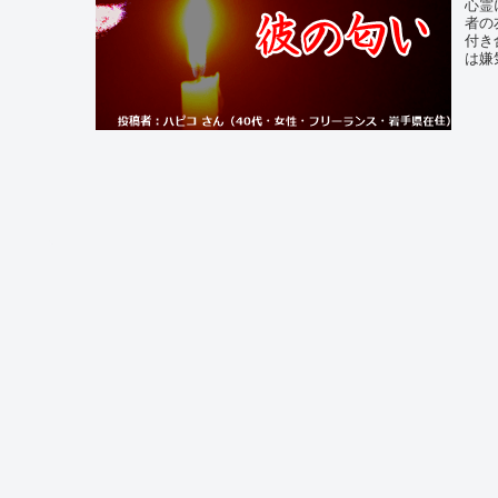
心霊
者の
付き
は嫌
感じ