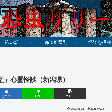
怖い話
都道府県別
怪談を投稿
型」心霊怪談（新潟県）
はてブ
LINE
コピー
2021.05.25
2025.07.24