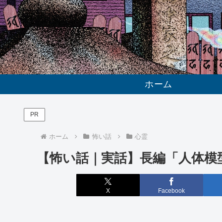
ホーム
PR
ホーム
怖い話
心霊
【怖い話｜実話】長編「人体模
X
Facebook