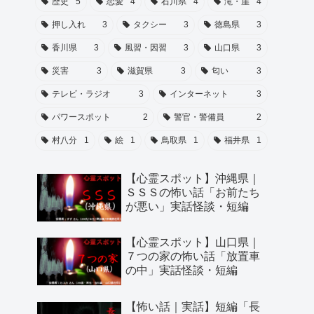
歴史
5
恋愛
4
石川県
4
滝・崖
4
押し入れ
3
タクシー
3
徳島県
3
香川県
3
風習・因習
3
山口県
3
災害
3
滋賀県
3
匂い
3
テレビ・ラジオ
3
インターネット
3
パワースポット
2
警官・警備員
2
村八分
1
絵
1
鳥取県
1
福井県
1
【心霊スポット】沖縄県｜
ＳＳＳの怖い話「お前たち
が悪い」実話怪談・短編
【心霊スポット】山口県｜
７つの家の怖い話「放置車
の中」実話怪談・短編
【怖い話｜実話】短編「長