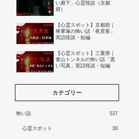
い廊下」心霊怪談（京都
府）
【心霊スポット】京都府｜
将軍塚の怖い話「夜景客」
実話怪談・短編
【心霊スポット】三重県｜
青山トンネルの怖い話「悪
い写真」実話怪談・短編
カテゴリー
怖い話
527
心霊スポット
30