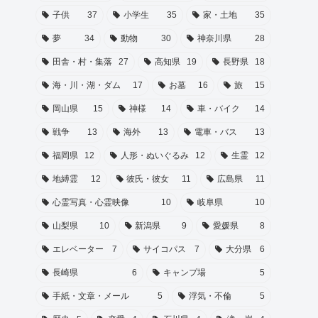
子供
37
小学生
35
家・土地
35
夢
34
動物
30
神奈川県
28
田舎・村・集落
27
高知県
19
長野県
18
海・川・湖・ダム
17
お墓
16
旅
15
岡山県
15
神様
14
車・バイク
14
戦争
13
海外
13
電車・バス
13
福岡県
12
人形・ぬいぐるみ
12
生霊
12
地縛霊
12
彼氏・彼女
11
広島県
11
心霊写真・心霊映像
10
岐阜県
10
山梨県
10
新潟県
9
愛媛県
8
エレベーター
7
サイコパス
7
大分県
6
長崎県
6
キャンプ場
5
手紙・文章・メール
5
浮気・不倫
5