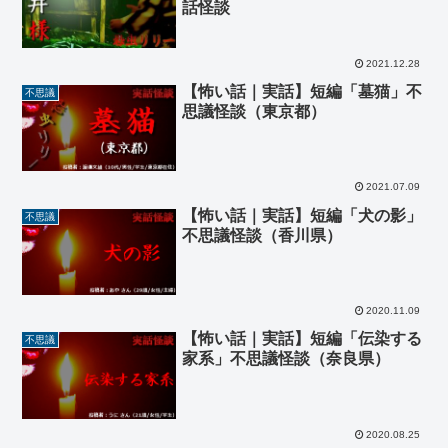
話怪談
2021.12.28
【怖い話｜実話】短編「墓猫」不
不思議
思議怪談（東京都）
2021.07.09
【怖い話｜実話】短編「犬の影」
不思議
不思議怪談（香川県）
2020.11.09
【怖い話｜実話】短編「伝染する
不思議
家系」不思議怪談（奈良県）
2020.08.25