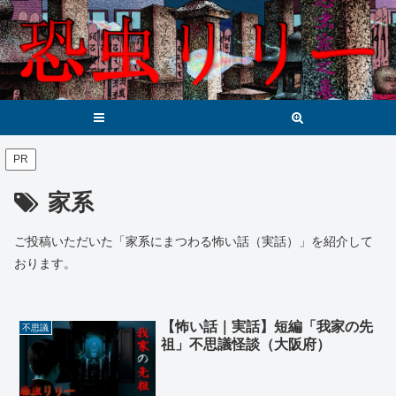
メニュー
検索
PR
家系
ご投稿いただいた「家系にまつわる怖い話（実話）」を紹介して
おります。
【怖い話｜実話】短編「我家の先
不思議
祖」不思議怪談（大阪府）