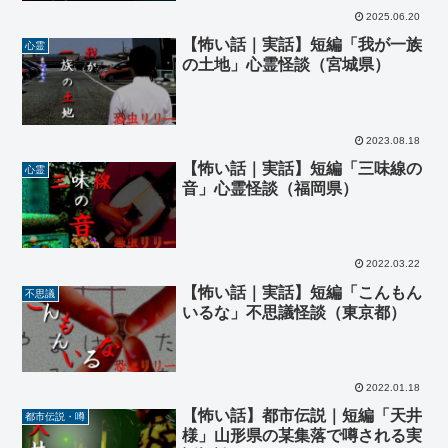
2025.06.20
【怖い話｜実話】短編「我が一族
心霊
の土地」心霊怪談（宮城県）
2023.08.18
【怖い話｜実話】短編「三味線の
心霊
音」心霊怪談（福岡県）
2022.03.22
【怖い話｜実話】短編「こんもん
不思議
いるな」不思議怪談（東京都）
2022.01.18
【怖い話】都市伝説｜短編「天井
都市伝説・噂
様」山形県の某集落で噂される実