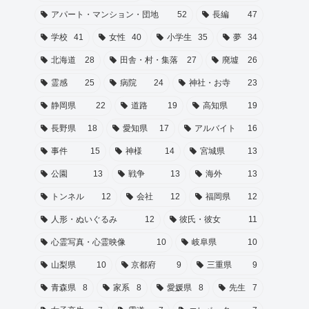
アパート・マンション・団地
52
長編
47
学校
41
女性
40
小学生
35
夢
34
北海道
28
田舎・村・集落
27
廃墟
26
霊感
25
病院
24
神社・お寺
23
静岡県
22
道路
19
高知県
19
長野県
18
愛知県
17
アルバイト
16
事件
15
神様
14
宮城県
13
公園
13
戦争
13
海外
13
トンネル
12
会社
12
福岡県
12
人形・ぬいぐるみ
12
彼氏・彼女
11
心霊写真・心霊映像
10
岐阜県
10
山梨県
10
京都府
9
三重県
9
青森県
8
家系
8
愛媛県
8
先生
7