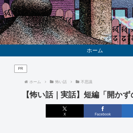
ホーム
PR
ホーム
怖い話
不思議
【怖い話｜実話】短編「開かず
X
Facebook