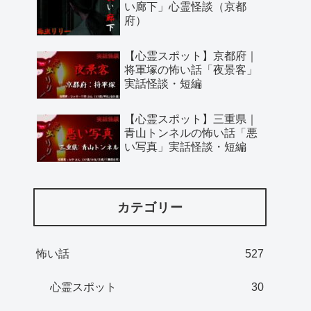
い廊下」心霊怪談（京都
府）
【心霊スポット】京都府｜
将軍塚の怖い話「夜景客」
実話怪談・短編
【心霊スポット】三重県｜
青山トンネルの怖い話「悪
い写真」実話怪談・短編
カテゴリー
怖い話
527
心霊スポット
30