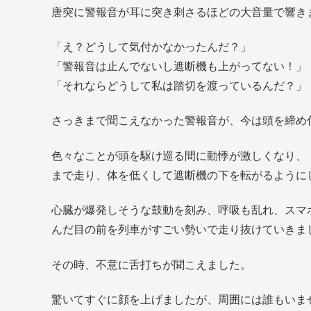
唐突に警報音が耳に突き刺さるほどの大音量で響き
「え？どうして気付かなかったんだ？」
「警報音は止んでないし遮断機も上がってない！」
「それならどうして私は踏切を渡っているんだ？」
さっきまで聞こえなかった警報音が、今は頭を締め
色々なことが頭を駆け巡る間に動悸が激しくなり、
まで走り、体を低くして遮断機の下を転がるように
心臓が爆発しそうな鼓動を刻み、呼吸も乱れ、スマ
んだ目の前を列車がすごい勢いで走り抜けていきま
その時、不意に舌打ちが聞こえました。
驚いてすぐに顔を上げましたが、周囲には誰もいま