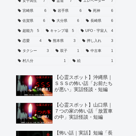
女子高生
7
霊道
7
エレベーター
7
宮崎県
6
岩手県
6
死神
6
佐賀県
6
大分県
6
長崎県
6
超能力
5
キャンプ場
5
UFO・宇宙人
4
恋愛
4
熊本県
3
押し入れ
3
タクシー
3
双子
1
中古車
1
村八分
1
絵
1
【心霊スポット】沖縄県｜
ＳＳＳの怖い話「お前たち
が悪い」実話怪談・短編
【心霊スポット】山口県｜
７つの家の怖い話「放置車
の中」実話怪談・短編
【怖い話｜実話】短編「長