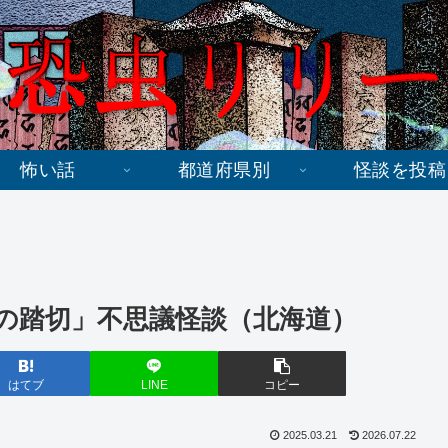
怖い話
都道府県別
怪談を投稿
の踏切」不思議怪談（北海道）
はてブ
LINE
コピー
2025.03.21
2026.07.22