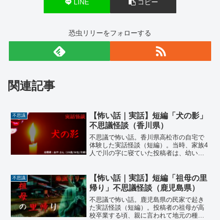
【怖い話｜実話】長編「体操服の男子」不思議怪
談（兵庫県）
【怖い話｜実話】長編「おじさんのいる公園」心
霊怪談（岡山県）
不思議
動物
短編
会社
岐阜県
いい話
シェアする