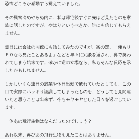
思い切り目を瞑って、その後ゆっくりと目を開いてみました。
すると、目の前から謎の飛行生物は消えておりました。が、今度
は何時の間にそこまで移動したのか、また遠くの空を米粒くらい
のサイズになって泳いでいました。
それは遠くへ遠くへ更に小さくなって泳いでいきましたが、やが
て肉眼で見えなくなるまで私はただただその飛行生物を見つめて
いまいした。
暫し呆然としたあと、ハッと我に返った私は、この奇妙な体験に
恐怖どころか感動すら覚えていました。
その興奮冷めやらぬ内に、私は帰宅後すぐに先ほど見たものを家
族に話したのですが、やはりというべきか、誰にも信じてもらえ
ません。
翌日には会社の同僚にも話してみたのですが、案の定、「俺もＵ
ＦＯなら見たことあるよ」などと早々に冗談を返され、鼻で笑わ