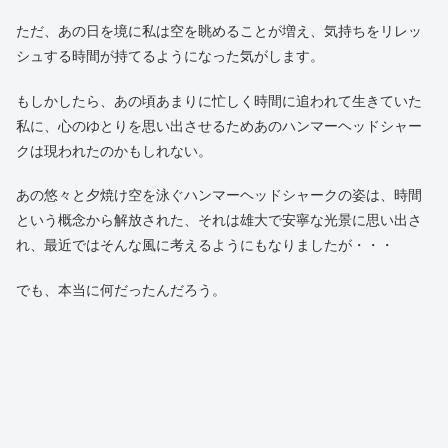
れてしまう始末です。確かに逆の立場なら、私もそんな反応を示
したかもしれません。
しかしいくら連日の残業や休日出勤で疲れていたとしても、この
目で実際にハッキり認識してしまったものを、どうしても見間違
いだと思うことは出来ず、今もモヤモヤとした日々を過ごしてい
ます。
一体あの飛行生物はなんだったのでしょう？
あれ以来、再びあの飛行生物を見たことはありません。
ただ、あの日を境に私は空を眺めることが増え、気持ちをリレッ
シュする時間が持てるようになった気がします。
もしかしたら、あの頃あまりに忙しく時間に追われて生きていた
私に、心のゆとりを思い出させるためあのハンマーヘッドシャー
クは現われたのかもしれない。
あの悠々と夕焼け空を泳ぐハンマーヘッドシャークの姿は、時間