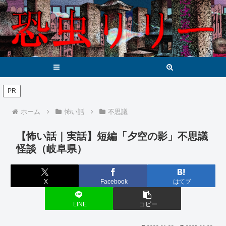
メニュー
検索
PR
ホーム
怖い話
不思議
【怖い話｜実話】短編「夕空の影」不思議
怪談（岐阜県）
X
Facebook
はてブ
LINE
コピー