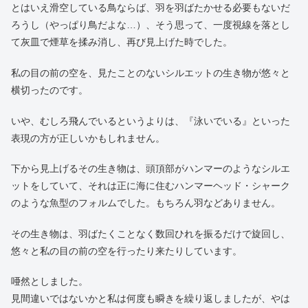
フーッと、何度目かの煙を空に向かって吐いた時でした。
その煙のずっと向こうの遠くの空に、米粒くらいの影が見え、そ
れがこちらの方に向かって飛んで来るのが分かりました。
（鳥かな…）と思いながらも、何か妙な違和感を感じ、私はしば
らくその影を見ていたのですが、影がこちらに近付き次第に大き
くなるに連れ、その違和感の正体に気が付きました。
飛んでくる影は、全く羽ばたく動作をしていないのです。
とはいえ滑空している鳥ならば、羽を羽ばたかせる必要もないだ
ろうし（やっぱり鳥だよな…）、そう思って、一度視線を落とし
て灰皿で煙草を揉み消し、再び見上げた時でした。
私の目の前の空を、見たことのないシルエットの生き物が悠々と
横切ったのです。
いや、むしろ飛んでいるというよりは、『泳いでいる』といった