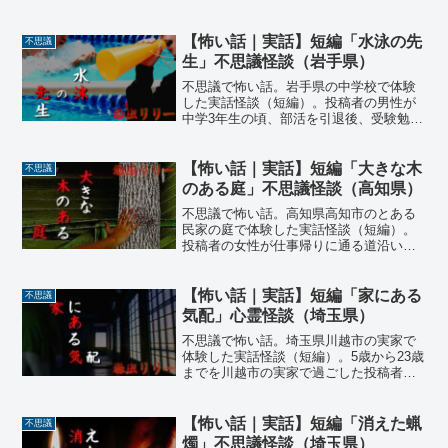
X
Facebook
はてブ
LINE
コピー
恐虫リリーをフォローする
関連記事
【怖い話｜実話】短編「犬の影」
不思議
不思議怪談（香川県）
不思議で怖い話。香川県高松市の自宅で
体験した実話怪談（短編）。当時、家族4
人で川の字に寝ていた投稿者は、幼い頃
から霊感が強かったと言う。その日の夜
中、ふと目が覚めた投稿者。すると廊下
がぎしりと鳴る音がする。古い家だった
【怖い話｜実話】短編「祖母の里
不思議
ので音が鳴ることは珍しくなかった。た
帰り」不思議怪談（鹿児島県）
だその夜は…