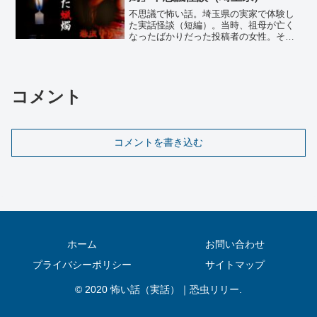
不思議で怖い話。鹿児島県の民家で起き
た実話怪談（短編）。投稿者の祖母が高
校卒業する頃、親に言われて地元の種子
島を離れて都会での仕事に就いた。しか
し慣れない都会での生活や仕事に疲れ、
祖母が故郷に思いを馳せるようになった
【怖い話｜実話】短編「水泳の先
不思議
頃、種子島の実家では…
生」不思議怪談（岩手県）
不思議で怖い話。岩手県の中学校で体験
した実話怪談（短編）。投稿者の男性が
中学3年生の頃、部活を引退後、受験勉強
を前に特設の水泳部に入部し、中学最後
の夏を水泳に注いだ。顧問に就いてくれ
たのはＳ先生と言う、とても気さくで優
【怖い話｜実話】短編「大きな木
不思議
しい先生だった…
のある庭」不思議怪談（高知県）
不思議で怖い話。高知県高知市のとある
民家の庭で体験した実話怪談（短編）。
投稿者の女性が仕事帰りに通る道沿いに
大きな木が植えられた庭のある家があっ
た。その庭をいつも眺めながら帰ってい
ると、ある頃から庭仕事をしていたおば
【怖い話｜実話】短編「家にある
不思議
あさんが話し掛けてくれるようになり…
気配」心霊怪談（埼玉県）
不思議で怖い話。埼玉県川越市の実家で
体験した実話怪談（短編）。5歳から23歳
までを川越市の実家で過ごした投稿者の
女性。築40年の戸建て住宅には断熱材が