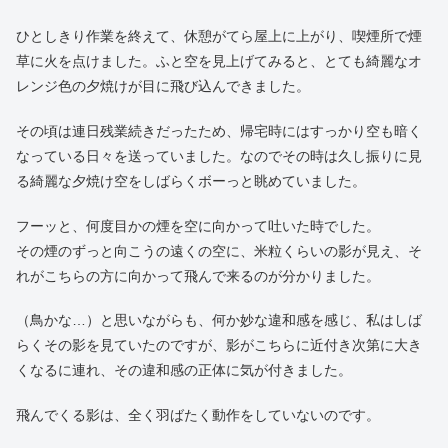
ちょうどコロナ第一波が明けた2020年の初夏の頃だったと思いま
す。
私が勤めていたのは主に自動車関係の部品製造を行っている会社
で、その頃コロナ渦で製造が止まっていた工場ラインが再び一斉
稼働し、連日のように全従業員が残業・休日出勤という日々を送
っていました。
その日はようやく仕事が一段落ついて、ほとんどの従業員が残業
することなく帰宅していましたが、私はまだ持ち場で一人、残務
処理に当たっていました。
ひとしきり作業を終えて、休憩がてら屋上に上がり、喫煙所で煙
草に火を点けました。ふと空を見上げてみると、とても綺麗なオ
レンジ色の夕焼けが目に飛び込んできました。
その頃は連日残業続きだったため、帰宅時にはすっかり空も暗く
なっている日々を送っていました。なのでその時は久し振りに見
る綺麗な夕焼け空をしばらくボーっと眺めていました。