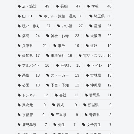
店・施設
49
長編
47
学校
40
山
31
ホテル・旅館・温泉
31
埼玉県
30
呪い・祟り
27
いい話
27
霊感
25
病院
24
神社・お寺
23
大阪府
22
兵庫県
21
事故
19
道路
19
愛知県
17
事故物件
16
電話・スマホ
16
アルバイト
16
肝試し
15
トイレ
14
憑依
13
ストーカー
13
宮城県
13
公園
13
予言・予知
12
沖縄県
12
トンネル
12
会社
12
群馬県
11
異次元
9
葬式
9
茨城県
9
京都府
9
三重県
9
青森県
8
鹿児島県
7
先生
7
女子高生
7