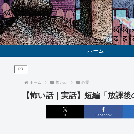
ホーム
PR
ホーム
怖い話
心霊
【怖い話｜実話】短編「放課後
X
Facebook