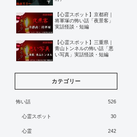
【心霊スポット】京都府｜
将軍塚の怖い話「夜景客」
実話怪談・短編
【心霊スポット】三重県｜
青山トンネルの怖い話「悪
い写真」実話怪談・短編
カテゴリー
怖い話
526
心霊スポット
30
心霊
242