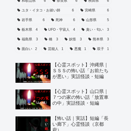
和歌山県
6
奈良県
6
秋田県
6
ユタ・イタコ・お祓い師
6
宮崎県
6
岩手県
6
死神
6
山形県
5
栃木県
4
UFO・宇宙人
4
臭い・匂い
3
福島県
3
橋
3
妖怪
3
熊本県
3
面白い
2
芸能人
1
悪魔
1
双子
1
【心霊スポット】沖縄県｜
ＳＳＳの怖い話「お前たち
が悪い」実話怪談・短編
【心霊スポット】山口県｜
７つの家の怖い話「放置車
の中」実話怪談・短編
【怖い話｜実話】短編「長
い廊下」心霊怪談（京都
府）