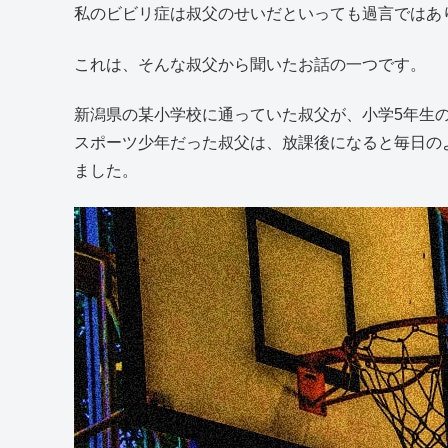
事故車両から覗く血まみれの男や、ラジオから聞こ
叔父から聞かされる恐怖とグロテスクが混じり合う
私のビビリ症は叔父のせいだといっても過言ではあ
これは、そんな叔父から聞いたお話の一つです。
新潟県の某小学校に通っていた叔父が、小学5年生
スポーツ少年だった叔父は、放課後になると毎日の
ました。