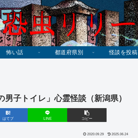
怖い話
都道府県別
怪談を投稿
の男子トイレ」心霊怪談（新潟県）
はてブ
LINE
コピー
2020.09.29
2025.06.24