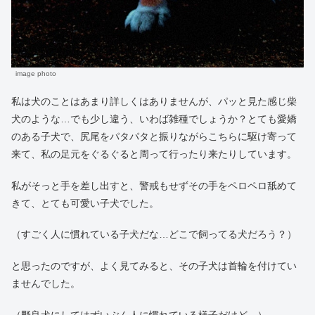
image photo
私は犬のことはあまり詳しくはありませんが、パッと見た感じ柴
犬のような…でも少し違う、いわば雑種でしょうか？とても愛嬌
のある子犬で、尻尾をパタパタと振りながらこちらに駆け寄って
来て、私の足元をぐるぐると周って行ったり来たりしています。
私がそっと手を差し出すと、警戒もせずその手をペロペロ舐めて
きて、とても可愛い子犬でした。
（すごく人に慣れている子犬だな…どこで飼ってる犬だろう？）
と思ったのですが、よく見てみると、その子犬は首輪を付けてい
ませんでした。
（野良犬にしてはずいぶん人に慣れている様子だけど…）