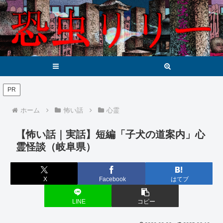
メニュー
検索
PR
ホーム
怖い話
心霊
【怖い話｜実話】短編「子犬の道案内」心
霊怪談（岐阜県）
X
Facebook
はてブ
LINE
コピー