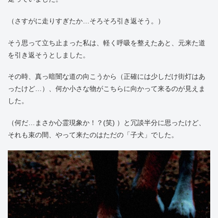
（さすがに走りすぎたか…そろそろ引き返そう。）
そう思って立ち止まった私は、軽く呼吸を整えたあと、元来た道
を引き返そうとしました。
その時、真っ暗闇な道の向こうから（正確には少しだけ街灯はあ
ったけど…）、何か小さな物がこちらに向かって来るのが見えま
した。
（何だ…まさか心霊現象か！？(笑) ）と冗談半分に思ったけど、
それも束の間、やって来たのはただの「子犬」でした。