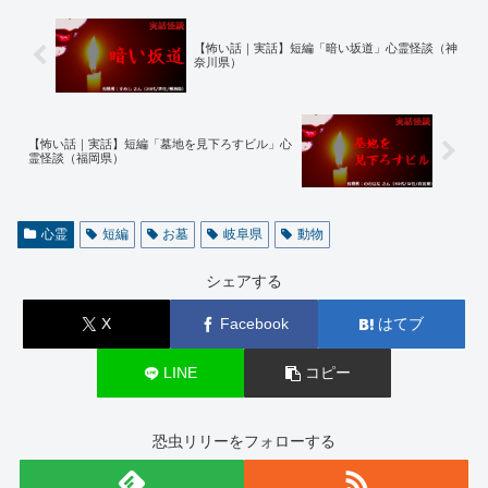
【怖い話｜実話】短編「暗い坂道」心霊怪談（神
奈川県）
【怖い話｜実話】短編「墓地を見下ろすビル」心
霊怪談（福岡県）
心霊
短編
お墓
岐阜県
動物
シェアする
X
Facebook
はてブ
LINE
コピー
恐虫リリーをフォローする