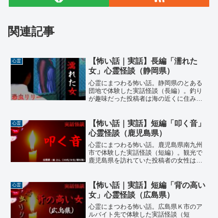
関連記事
【怖い話｜実話】長編「濡れた
心霊
女」心霊怪談（静岡県）
心霊にまつわる怖い話。静岡県のとある
団地で体験した実話怪談（長編）。釣り
が趣味だった投稿者は海の近くに住みた
い思いＥ団地という海沿いの団地に引っ
越した。帰りが遅くなったある雨の日、
団地のエレベーターに乗り込もうとした
【怖い話｜実話】短編「叩く音」
心霊
ら…
心霊怪談（鹿児島県）
心霊にまつわる怖い話。鹿児島県南九州
市で体験した実話怪談（短編）。観光で
鹿児島県を訪れていた投稿者の女性は、
南九州市にある『知覧特攻平和会館』に
足を運んだ。戦時中の特攻隊員の遺品や
資料に心を揺さぶられながら見学してい
【怖い話｜実話】短編「背の高い
心霊
ると『三角兵舍』という建物の復元エリ
女」心霊怪談（広島県）
アに辿り着くが…
心霊にまつわる怖い話。広島県Ｋ市のア
ルバイト先で体験した実話怪談（短