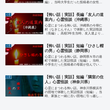
編）。当時大学生だった投稿者の女性は
駅ビルの雑貨店でアルバイトをしてい
た。主に夜シフトで働いていた彼女は最
後は一人で締めの作業をすることが多か
【怖い話｜実話】長編「友人の道
心霊
った。ある日のこと、バイト先の先輩
案内」心霊怪談（沖縄県）
が…
心霊にまつわる怖い話。沖縄県の今帰仁
村（なきじんそん）で体験した実話怪談
（長編）。高校3年生当時、友人達より先
んじて車の免許を取った投稿者。ある日
の深夜、今帰仁村に住む友人から久しぶ
りに連絡があった。「暇なら今からドラ
【怖い話｜実話】短編「ひさし帽
心霊
イブでもしない？面白いところ案内する
の男」心霊怪談（静岡県）
よ。」と…
心霊にまつわる怖い話。静岡県Ｎ市の港
町で体験した実話怪談（短編）。当時、
小学生だった投稿者の母親が住んでいた
家の目の前には、車がすれ違えるほどの
道を挟んで港の海が広がっていた。ある
夏の日の夜のこと、珍しく深夜に目を覚
【怖い話｜実話】短編「隣室の住
心霊
ますと…
人」心霊怪談（神奈川県）
心霊にまつわる怖い話。神奈川県横浜市
の団地で体験した実話怪談（短編）。当
時、家族と一緒に古い団地に引っ越して
来たばかりだった投稿者の女性。家賃も
安いし、立地も良い。それに住民同士の
つながりも強く、引っ越してすぐにその