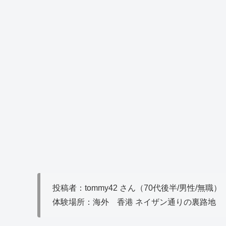
投稿者：tommy42 さん（70代後半/男性/無職）
体験場所：海外 香港 ネイザン通りの裏路地