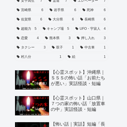
女子高生
7
霊道
7
エレベーター
7
宮崎県
6
岩手県
6
死神
6
佐賀県
6
大分県
6
長崎県
6
超能力
5
キャンプ場
5
UFO・宇宙人
4
恋愛
4
熊本県
3
押し入れ
3
タクシー
3
双子
1
中古車
1
村八分
1
絵
1
【心霊スポット】沖縄県｜
ＳＳＳの怖い話「お前たち
が悪い」実話怪談・短編
【心霊スポット】山口県｜
７つの家の怖い話「放置車
の中」実話怪談・短編
【怖い話｜実話】短編「長