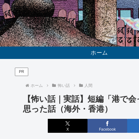
ホーム
PR
ホーム
怖い話
人間
【怖い話｜実話】短編「港で会
思った話（海外・香港）
X
Facebook