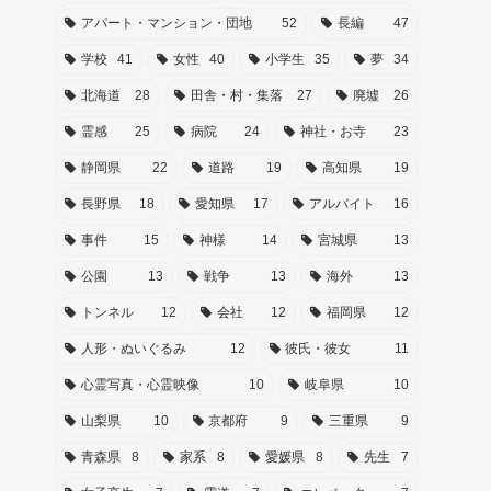
アパート・マンション・団地
52
長編
47
学校
41
女性
40
小学生
35
夢
34
北海道
28
田舎・村・集落
27
廃墟
26
霊感
25
病院
24
神社・お寺
23
静岡県
22
道路
19
高知県
19
長野県
18
愛知県
17
アルバイト
16
事件
15
神様
14
宮城県
13
公園
13
戦争
13
海外
13
トンネル
12
会社
12
福岡県
12
人形・ぬいぐるみ
12
彼氏・彼女
11
心霊写真・心霊映像
10
岐阜県
10
山梨県
10
京都府
9
三重県
9
青森県
8
家系
8
愛媛県
8
先生
7