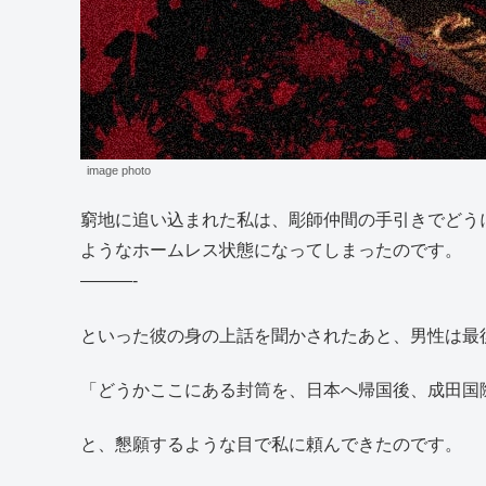
image photo
窮地に追い込まれた私は、彫師仲間の手引きでどう
ようなホームレス状態になってしまったのです。
———-
といった彼の身の上話を聞かされたあと、男性は最
「どうかここにある封筒を、日本へ帰国後、成田国
と、懇願するような目で私に頼んできたのです。