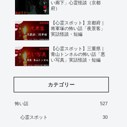
い廊下」心霊怪談（京都
府）
【心霊スポット】京都府｜
将軍塚の怖い話「夜景客」
実話怪談・短編
【心霊スポット】三重県｜
青山トンネルの怖い話「悪
い写真」実話怪談・短編
カテゴリー
怖い話
527
心霊スポット
30