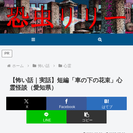
メニュー
検索
PR
ホーム
怖い話
心霊
【怖い話｜実話】短編「車の下の花束」心
霊怪談（愛知県）
X
Facebook
はてブ
LINE
コピー