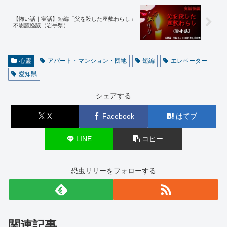
【怖い話｜実話】短編「父を殺した座敷わらし」
不思議怪談（岩手県）
心霊
アパート・マンション・団地
短編
エレベーター
愛知県
シェアする
X
Facebook
はてブ
LINE
コピー
恐虫リリーをフォローする
関連記事