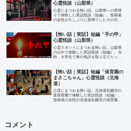
台をもらって来たのだが…
心霊怪談（山梨県）
心霊にまつわる怖い話。山梨県への里帰
りで体験した実話怪談（短編）。投稿者
の女性が久しぶりに里帰りしたその日、
実家に住む母親が昼食後に突然倒れ救急
車に運ばれていた。それを知らずに実家
に到着した投稿者は…
【怖い話｜実話】短編「手の甲」
心霊
心霊怪談（山梨県）
心霊スポットにまつわる怖い話。山梨県
の山中で体験した実話怪談（短編）。当
時、大学生で車の免許を取り立てだった
投稿者の父親は、毎週末、仲間と一緒に
山梨県の山道を当てもなくドライブして
楽しんでいた。暫くして山には付き物の
【怖い話｜実話】短編「保育園の
心霊
心霊スポットや危険な峠道にも慣れてき
まさこちゃん」心霊怪談（北海
た頃…
道）
心霊にまつわる怖い話。北海道札幌市の
某保育園で体験した実話怪談（短編）。
投稿者の女性が北海道札幌市の保育園に
勤めていた時、2歳児のクラス担任をして
いた。その頃、子供たちの間では「まさ
こちゃん」という子の話が頻繁に交わさ
れていたのだが…
コメント