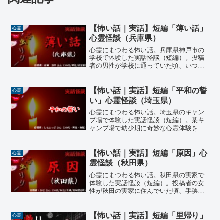
【怖い話｜実話】短編「薄い話」
心霊
心霊怪談（兵庫県）
心霊にまつわる怖い話。兵庫県神戸市の
学校で体験した実話怪談（短編）。投稿
者の男性が学校に通っていた頃、いつも
放課後は何人かの友人で集まってはどう
でも良いような薄い話をして笑ってい
た。ある日の放課後、そろそろ帰ろうか
【怖い話｜実話】短編「平和の誓
心霊
と教室を出た後、忘れ物に気が付いた投
い」心霊怪談（埼玉県）
稿者が教室に戻ると…
心霊にまつわる怖い話。埼玉県のキャン
プ場で体験した実話怪談（短編）。某キ
ャンプ場で幼少期に奇妙な心霊体験をし
た投稿者。キャンプの夜、怪談話を聞い
た後、山の奥にあるとゆう井戸へ向か
う。そこは戦争後に悲惨な最期を遂げた
【怖い話｜実話】短編「原因」心
心霊
霊が出ると言われるているが…
霊怪談（秋田県）
心霊にまつわる怖い話。秋田県の実家で
体験した実話怪談（短編）。投稿者の女
性が秋田の実家に住んでいた頃、手狭に
なった家の2階を増築工事した。同じ頃、
母が勤める会社の社長夫人が亡くなり、
その形見分けに母が夫人が使っていた鏡
【怖い話｜実話】短編「里帰り」
心霊