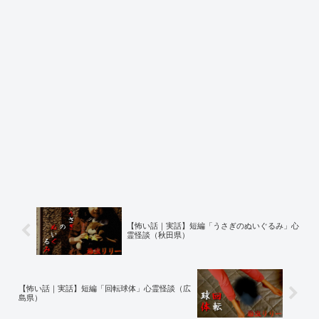
【怖い話｜実話】短編「うさぎのぬいぐるみ」心
霊怪談（秋田県）
【怖い話｜実話】短編「回転球体」心霊怪談（広
島県）