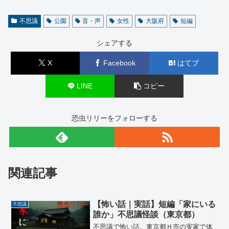
不思議
公園
音・声
女性
大阪府
短編
シェアする
X
Facebook
はてブ
LINE
コピー
恐虫リリーをフォローする
関連記事
【怖い話｜実話】短編「家にいる
不思議
誰か」不思議怪談（東京都）
不思議で怖い話。東京都Ｈ市の実家で体