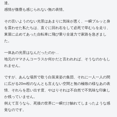
達。
感情が微塵も感じられない無の表情。
その言いようのない光景はあまりに気味が悪く、一瞬ブルッと身
を震わせた私たちは、直ぐに回れ右をして必死で草むらを走り、
東屋に止めてあった自転車に飛び乗り全速力で家路を急ぎまし
た。
一体あの光景はなんだったのか…
地元のママさんコーラスか何かだと言われれば、そうなのかもし
れません。
ですが、あんな場所で歌う白装束姿の集団、それに一人一人の間
に広がる20m程のなんとも言えない空間と無の極致の様なあの表
情、それらを思い出す度、やはりそれは不自然で不気味な印象し
か残っていません。
例えて言うなら、死後の世界に一瞬だけ触れてしまったような感
覚なのです。