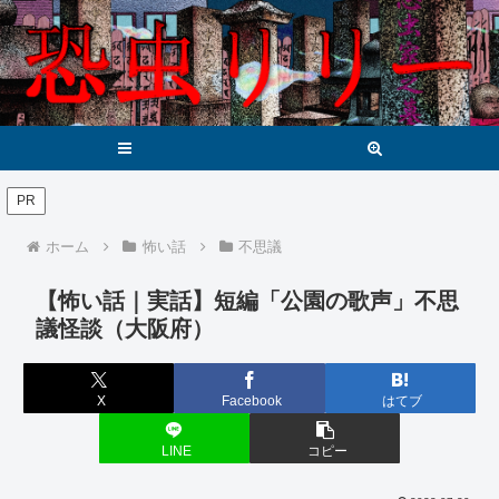
メニュー
検索
PR
ホーム
怖い話
不思議
【怖い話｜実話】短編「公園の歌声」不思
議怪談（大阪府）
X
Facebook
はてブ
LINE
コピー