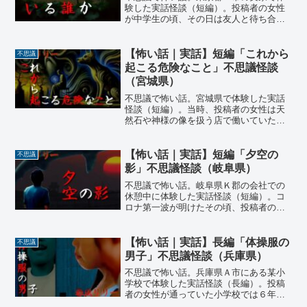
験した実話怪談（短編）。投稿者の女性
が中学生の頃、その日は友人と待ち合わ
せしていたにも関わらず彼女は寝坊して
しまった。待ち合わせていた友人が家を
訪ね、ようやく目が覚めた彼女は慌てて
【怖い話｜実話】短編「これから
不思議
玄関先に出たのだが…
起こる危険なこと」不思議怪談
（宮城県）
不思議で怖い話。宮城県で体験した実話
怪談（短編）。当時、投稿者の女性は天
然石や神様の像を扱う店で働いていた。
ある日の仕事中、初めて見る客が来客し
た。接客のためその客に話しかけると突
然「あなたこれから危険なことが起こる
【怖い話｜実話】短編「夕空の
不思議
わね」と言われ…
影」不思議怪談（岐阜県）
不思議で怖い話。岐阜県Ｋ郡の会社での
休憩中に体験した実話怪談（短編）。コ
ロナ第一波が明けたその頃、投稿者の男
性の会社では工場ラインが一気に動き出
し残業や休日出勤の毎日だった。たまた
ま仕事が一段落ついたその日…
【怖い話｜実話】長編「体操服の
不思議
男子」不思議怪談（兵庫県）
不思議で怖い話。兵庫県Ａ市にある某小
学校で体験した実話怪談（長編）。投稿
者の女性が通っていた小学校では６年生
の夏休みになると学年全員で宿泊学習が