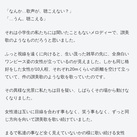
「なんか…歌声が、聴こえない？」
「…うん。聴こえる」
それは小学生の私たちには聞いたこともないメロディーで、讃美
歌のようなものだろうと思いました。
ふっと視線を遠くに向けると、生い茂った雑草の先に、全身白い
ワンピース姿の女性が立っているのが見えました。しかも同じ格
好をした女性が10人程、それぞれ20mくらいの距離を空けて立っ
ていて、件の讃美歌のような歌を歌っていたのです。
その異様な光景に私たちは目を疑い、しばらくその場から動けな
くなりました。
女性達は互いに目線を合わす事もなく、笑う事もなく、ずっと同
じ方向を向いて讃美歌を歌い続けていました。
まるで私達の事など全く見えていないかの様に歌い続ける女性