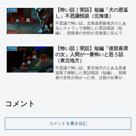
行われていた。その年の合宿もワイワイ
楽しく日中過ごした後、夜は校内で肝試
【怖い話｜実話】短編「犬の恩返
不思議
しが催されたのだが…
し」不思議怪談（北海道）
不思議で怖い話。北海道胆振地方のとあ
るレストランで体験した実話怪談（短
編）。投稿者の女性が北海道に住んでい
た頃、希望者には店主が占いをしてくれ
るというレストランがあった。自分も軽
い気持ちで見てもらうと、名前と生年月
【怖い話｜実話】短編「後部座席
不思議
日を書いただけなのに、誰にも話してい
の女」人間が一番怖いと思う話
ないことまで次々と…
（東北地方）
不思議で怖い話。東北地方のとある高速
道路で体験した実話怪談（短編）。投稿
者の女性が幼かった頃、父親の仕事が休
みの日は車で色々と出掛けることが多か
った。中でも父の好きが高じてよく温泉
巡りをしていた。その日も温泉に行った
帰りの高速道路での事…
コメント
コメントを書き込む