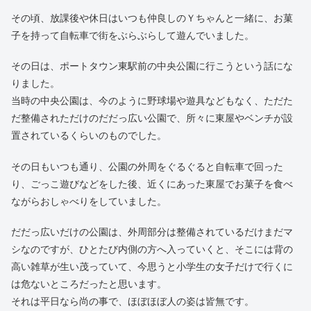
その頃、放課後や休日はいつも仲良しのＹちゃんと一緒に、お菓
子を持って自転車で街をぶらぶらして遊んでいました。
その日は、ポートタウン東駅前の中央公園に行こうという話にな
りました。
当時の中央公園は、今のように野球場や遊具などもなく、ただた
だ整備されただけのだだっ広い公園で、所々に東屋やベンチが設
置されているくらいのものでした。
その日もいつも通り、公園の外周をぐるぐると自転車で回った
り、ごっこ遊びなどをした後、近くにあった東屋でお菓子を食べ
ながらおしゃべりをしていました。
だだっ広いだけの公園は、外周部分は整備されているだけまだマ
シなのですが、ひとたび内側の方へ入っていくと、そこには背の
高い雑草が生い茂っていて、今思うと小学生の女子だけで行くに
は危ないところだったと思います。
それは平日なら尚の事で、ほぼほぼ人の姿は皆無です。