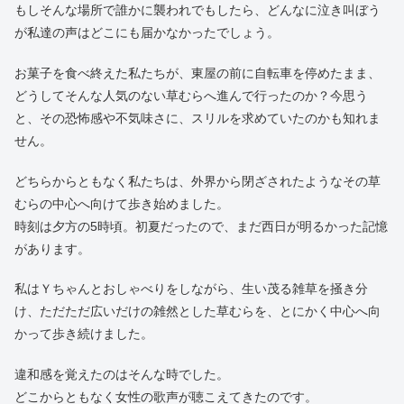
もしそんな場所で誰かに襲われでもしたら、どんなに泣き叫ぼう
が私達の声はどこにも届かなかったでしょう。
お菓子を食べ終えた私たちが、東屋の前に自転車を停めたまま、
どうしてそんな人気のない草むらへ進んで行ったのか？今思う
と、その恐怖感や不気味さに、スリルを求めていたのかも知れま
せん。
どちらからともなく私たちは、外界から閉ざされたようなその草
むらの中心へ向けて歩き始めました。
時刻は夕方の5時頃。初夏だったので、まだ西日が明るかった記憶
があります。
私はＹちゃんとおしゃべりをしながら、生い茂る雑草を掻き分
け、ただただ広いだけの雑然とした草むらを、とにかく中心へ向
かって歩き続けました。
違和感を覚えたのはそんな時でした。
どこからともなく女性の歌声が聴こえてきたのです。