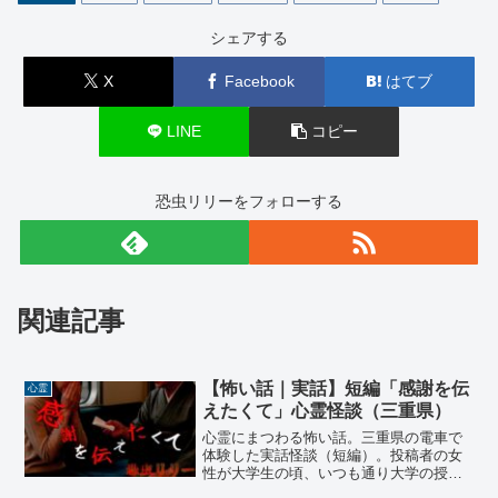
シェアする
X
Facebook
はてブ
LINE
コピー
恐虫リリーをフォローする
関連記事
【怖い話｜実話】短編「感謝を伝
心霊
えたくて」心霊怪談（三重県）
心霊にまつわる怖い話。三重県の電車で
体験した実話怪談（短編）。投稿者の女
性が大学生の頃、いつも通り大学の授業
を終えて電車で帰宅していた。その日は