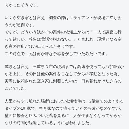
向かったそうです。
いくら空き家とは言え、調査の際はクライアントが現場に立ち会
うのが通例です。
ですが、どういう訳かその案件の依頼主からは「一人で調査に行
って欲しい。報告は電話で構わない。」と言われ、現場となる空
き家の住所だけが伝えられたそうです。
この時点で、兄は何か嫌な予感をがしていたみたいです。
隣県とは言え、三重県Ｎ市の現場までは高速を使っても2時間程か
かる上に、その日は他の案件をこなしてからの移動となった為、
実際に依頼された空き家に到着したのは、日も暮れかけた夕方の
ことでした。
人里から少し離れた場所にあった依頼物件は、2階建てのよくある
タイプの1軒家で、空き家なので痛んでいたのも確かなのですが、
壁面に鬱蒼と絡みついた蔦を見るに、人が住まなくなってからか
なりの時間が経過しているように思われました。