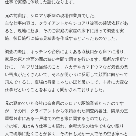
仕事で実際に体験した話になります。
兄の前職は、シロアリ駆除の現場作業員でした。
主な仕事内容は、クライアントからシロアリ被害の確認依頼があ
ると、現地に赴き、そのご家庭の家屋の床下に潜って調査を実
施、後日施行に係る見積書を作成するといったものでした。
調査の際は、キッチンや台所によくある点検口から床下に潜り、
家屋の床と地面の間の狭い空間で調査を行います。場所が場所だ
けに、ゴキブリは当然のこと、ムカデやカマドウマなど気色の悪
い害虫がたくさんいて、それが明かりに反応して顔面に向かって
飛んでくるし、夏場は尋常じゃないほど暑いしで、非常に大変な
仕事だということを私もよく聞かされておりました。
兄の勤めていた会社は奈良県のシロアリ駆除業者だったのです
が、その日、クライアントから依頼された調査内容は、隣県の三
重県Ｎ市にある一戸建ての空き家に関するものでした。
その頃、兄はもう仕事にも慣れ、余程大型の物件でもない限り一
人で現場に赴くことが多く、その日も兄が一人でその空き家へと