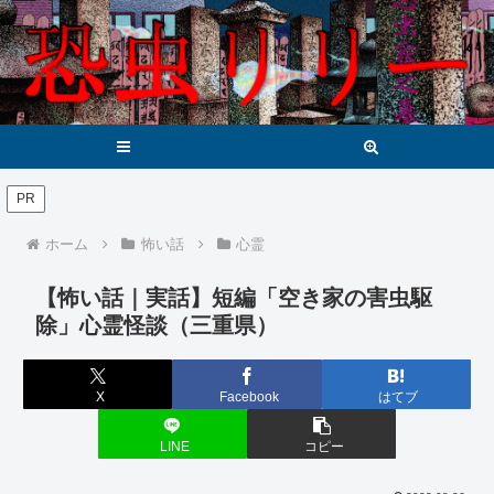
メニュー
検索
PR
ホーム
怖い話
心霊
【怖い話｜実話】短編「空き家の害虫駆
除」心霊怪談（三重県）
X
Facebook
はてブ
LINE
コピー