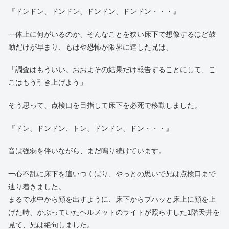
『ドンドン、ドンドン、ドンドン、ドンドン・・・』
一体上に何がいるのか、そんなことを狭い床下で想像するほど鼓
動だけが早まり、もはや恐怖が限界に達した兄は、
「調査はもういい。おおよその結果だけ報告することにして、こ
こはもう引き上げよう」
そう思って、点検口を目指して床下を必死で移動しました。
『ドン、ドンドン、トン、ドンドン、ドン・・・』
音は強弱を伴いながら、まだ鳴り続けています。
一心不乱に床下を這いつくばり、やっとの思いで兄は点検口まで
辿り着きました。
まるで水中から顔を出すように、床下からブハッと床上に顔を上
げた時、かぶっていたヘルメットのライトが照らすした1階天井を
見て、兄は絶句しました。