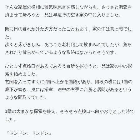
そんな家屋の様相に薄気味悪さを感じながらも、さっさと調査を
済ませて帰ろうと、兄は早速その空き家の中に入りました。
既に日の暮れかけた夕方だったこともあり、家の中は真っ暗でし
た。
歩くと床がきしみ、あちこち老朽化して埃まみれでしたが、荒ら
されたり散らかっているような形跡はなかったそうです。
ひとまず点検口があるであろう台所を探そうと、兄は家の中の探
索を始めました。
玄関を入ってすぐに2階へ上がる階段があり、階段の横には1階の
廊下が続き、奥には浴室、途中の右手に台所と居間があるという
ような間取りでした。
1階の大まかな探索を終え、そろそろ点検口へ向かおうとした時で
した。
『ドンドン、ドンドン』