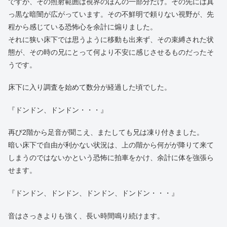
ですが、その照射範囲は視界のほんの一部分だけ。その先には真
っ黒な暗闇が広がっています。その不鮮明で頼りない視野が、先
程から感じている恐怖心を余計に煽りました。
それに狭い床下では思うように移動も出来ず、その束縛された状
態が、その時の兄にとって何より不安に感じさせるものだったそ
うです。
床下に入り調査を始めて数分が経過した頃でした。
『ドンドン、ドンドン・・・』
再び2階から足音が聞こえ、またしても兄は凍り付きました。
暗い床下で自由が利かない状況は、上の階から何がが降りて来て
しまうのではないかという恐怖に拍車をかけ、余計に体を強張ら
せます。
『ドンドン、ドンドン、ドンドン、ドンドン・・・』
音はさっきよりも強く、長い時間鳴り続けます。