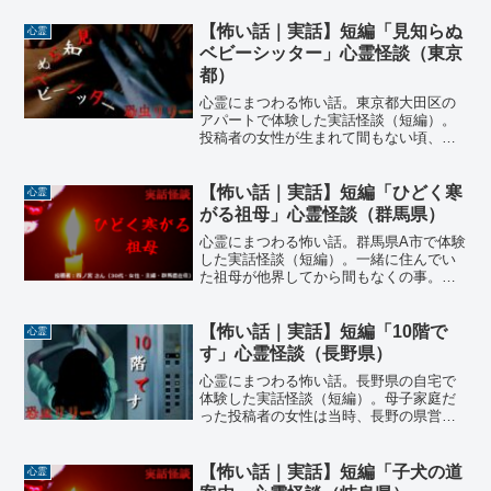
花粉症がひどく、くしゃみも鼻水も止ま
らない。手持ちのティッシュも尽きてし
【怖い話｜実話】短編「見知らぬ
心霊
まい困り果てていると…
ベビーシッター」心霊怪談（東京
都）
心霊にまつわる怖い話。東京都大田区の
アパートで体験した実話怪談（短編）。
投稿者の女性が生まれて間もない頃、一
家は東京都大田区にある池上本門寺の近
くのアパートで暮らしていた。ある日、
家族三人でゆっくり過ごしていると…
【怖い話｜実話】短編「ひどく寒
心霊
がる祖母」心霊怪談（群馬県）
心霊にまつわる怖い話。群馬県A市で体験
した実話怪談（短編）。一緒に住んでい
た祖母が他界してから間もなくの事。誰
もいないはずの風呂場からシャワーを使
う音がした。投稿者は母親と二人、恐る
恐る風呂場を確認するが…やはり誰もい
【怖い話｜実話】短編「10階で
心霊
ない。その日の夜、亡くなった祖母の夢
す」心霊怪談（長野県）
を見た…
心霊にまつわる怖い話。長野県の自宅で
体験した実話怪談（短編）。母子家庭だ
った投稿者の女性は当時、長野の県営住
宅の10階に母親と二人で暮らしていた。
投稿者の部屋には建物の通路に面した窓
があり、暑い夜なんかに開けておくとエ
【怖い話｜実話】短編「子犬の道
心霊
レベーターの止まる音が聞こえて…