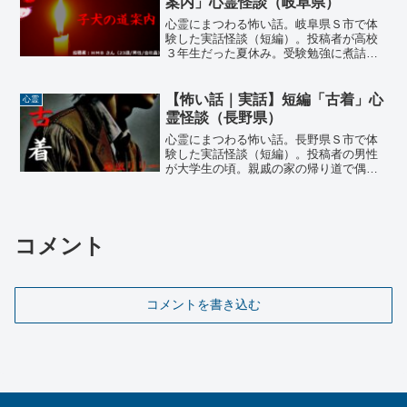
案内」心霊怪談（岐阜県）
心霊にまつわる怖い話。岐阜県Ｓ市で体
験した実話怪談（短編）。投稿者が高校
３年生だった夏休み。受験勉強に煮詰ま
ったある夜、息抜きに外でランニングを
し、思いの他遠くまで来てしまい一息着
いていると、暗闇の向こうから一匹の子
【怖い話｜実話】短編「古着」心
心霊
犬が現れた…
霊怪談（長野県）
心霊にまつわる怖い話。長野県Ｓ市で体
験した実話怪談（短編）。投稿者の男性
が大学生の頃。親戚の家の帰り道で偶然
見つけた一軒の古着屋、古着好きだった
男性は興味に負けて入ることにした。一
通り物色した後、店の奥の壁に掛けられ
た一着のジャケットが目についた…
コメント
コメントを書き込む