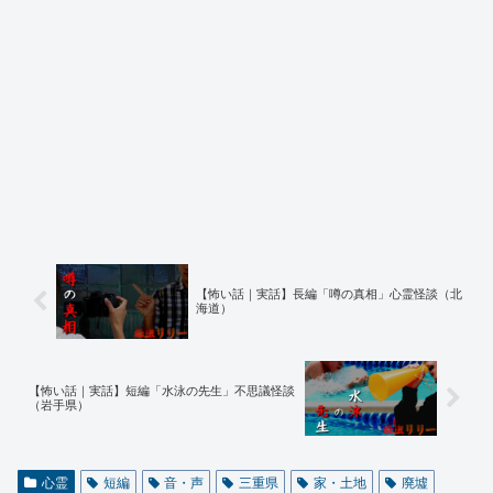
【怖い話｜実話】長編「噂の真相」心霊怪談（北
海道）
【怖い話｜実話】短編「水泳の先生」不思議怪談
（岩手県）
心霊
短編
音・声
三重県
家・土地
廃墟