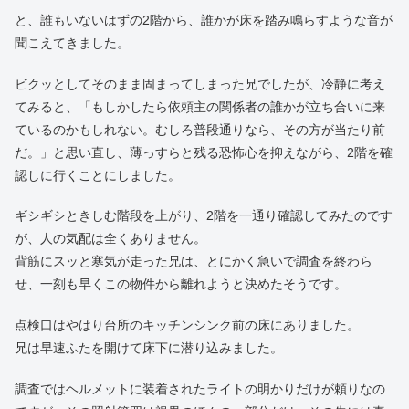
と、誰もいないはずの2階から、誰かが床を踏み鳴らすような音が
聞こえてきました。
ビクッとしてそのまま固まってしまった兄でしたが、冷静に考え
てみると、「もしかしたら依頼主の関係者の誰かが立ち合いに来
ているのかもしれない。むしろ普段通りなら、その方が当たり前
だ。」と思い直し、薄っすらと残る恐怖心を抑えながら、2階を確
認しに行くことにしました。
ギシギシときしむ階段を上がり、2階を一通り確認してみたのです
が、人の気配は全くありません。
背筋にスッと寒気が走った兄は、とにかく急いで調査を終わら
せ、一刻も早くこの物件から離れようと決めたそうです。
点検口はやはり台所のキッチンシンク前の床にありました。
兄は早速ふたを開けて床下に潜り込みました。
調査ではヘルメットに装着されたライトの明かりだけが頼りなの