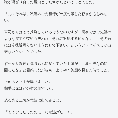
識が混ざり合った混沌とした何かだということでした。
「元々それは、私達のご先祖様が一度封印した存在かもしれな
い。」
宮司さんはそう推測しているそうなのですが、現在ではご先祖の
ような霊力や技術も失われ、それに対処する術がなく、「その宿
には今後近寄らないようにして下さい」というアドバイスしか出
来ないとのことでした。
すっかり顔色も体調も元に戻っていた上司が「…取引先なのに、
困ったな」と困惑しながらも、ようやく笑顔を見せた時でした。
上司のスマホが鳴りました。
相手は先ほどの宿の主でした。
恐る恐る上司が電話に出てみると、
「もう少しだったのに！なぜ逃げた！！」