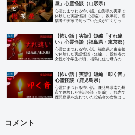
屋」心霊怪談（山形県）
心霊にまつわる怖い話。山形県の実家で
体験した実話怪談（短編）。数年前、投
稿者の実家で飼っていた犬が亡くなっ
た。後日、既に結婚して実家を離れてい
た投稿者が帰省した際に母から聞いたと
いう話。母が飼い犬のココを散歩に連れ
【怖い話｜実話】短編「すれ違
心霊
て行くと、いつも立ち寄る総菜屋さんが
い」心霊怪談（福島県・東京都）
あった…
心霊にまつわる怖い話。福島県と東京都
で体験した実話怪談（短編）。投稿者の
女性が小学生の頃、福島に住む母方の曾
祖母が危篤だと連絡があった。すぐに祖
父母と母と4人で東京を出たがその日の内
に到着するのは難しく道中で一泊するこ
【怖い話｜実話】短編「叩く音」
心霊
とになった。その夜のこと…
心霊怪談（鹿児島県）
心霊にまつわる怖い話。鹿児島県南九州
市で体験した実話怪談（短編）。観光で
鹿児島県を訪れていた投稿者の女性は、
南九州市にある『知覧特攻平和会館』に
足を運んだ。戦時中の特攻隊員の遺品や
資料に心を揺さぶられながら見学してい
ると『三角兵舍』という建物の復元エリ
コメント
アに辿り着くが…