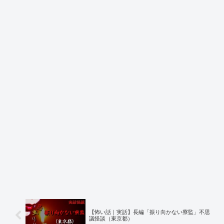
【怖い話｜実話】長編「振り向かない寮監」不思
議怪談（東京都）