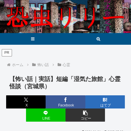
メニュー
検索
PR
ホーム
怖い話
心霊
【怖い話｜実話】短編「湿気た旅館」心霊
怪談（宮城県）
X
Facebook
はてブ
LINE
コピー