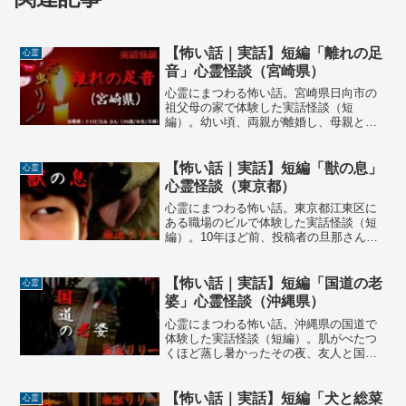
【怖い話｜実話】短編「離れの足
心霊
音」心霊怪談（宮崎県）
心霊にまつわる怖い話。宮崎県日向市の
祖父母の家で体験した実話怪談（短
編）。幼い頃、両親が離婚し、母親と一
緒に祖父母の家で暮らしていた投稿者の
女性。一緒に暮らすと言っても家は母屋
と離れに分かれており、母屋で夕飯を食
【怖い話｜実話】短編「獣の息」
心霊
べお風呂に入ると、母娘は離れに戻って
心霊怪談（東京都）
眠るという二世帯住宅の様な暮らしだっ
心霊にまつわる怖い話。東京都江東区に
た…
ある職場のビルで体験した実話怪談（短
編）。10年ほど前、投稿者の旦那さんが
東陽町のビルで働いていた時。一人で事
務所に残って残業していると、突然、後
ろから耳元に向けて誰かに息を吹きかけ
【怖い話｜実話】短編「国道の老
心霊
られた。すぐに振り返ると…
婆」心霊怪談（沖縄県）
心霊にまつわる怖い話。沖縄県の国道で
体験した実話怪談（短編）。肌がべたつ
くほど蒸し暑かったその夜、友人と国道
58号線の建物前で話をしていた投稿者。
すると友人が自分の肩越しにチラチラと
後ろを覗いていることに気が付いた…
【怖い話｜実話】短編「犬と総菜
心霊