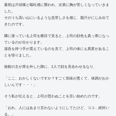
最初は片頭痛と嘔吐感に襲われ、次第に胸が苦しくなっていきま
した。
そのうち高い山にいるような息苦しさを感じ、脂汗がにじみ出て
きたのです。
隣に座っている上司を横目で見ると、上司の顔色も真っ青になっ
ているのが分かります。
湯呑を持つ手が震えているのを見て、上司の体にも異変があるこ
とを悟りました。
旅館の主が席を外した隙に、2人で顔を見合わせるなり、
「ここ、おかしくないですか？すごく気味が悪くて、体調がおか
しいんです・・・」
そう私が伝えると、上司が思わぬことを言い始めたのです。
「おれ、人にはあまり言わないようにしてたけど、ココ…絶対い
る。」