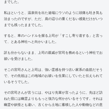
までした。
私はというと、温泉街を出た途端にウソのように頭痛も吐き気も
治まったのですが、ただ、肩の辺りの重くだるい感覚だけがいつ
までも残ったままでした。
すると、車のハンドルを握る上司が「すこし寄り道する」と言っ
て、とある神社へと向かいました。
訳も分からないまま、上司の親戚が宮司を務めるという神社でお
祓いを受けました。
そこの宮司さんと上司は、強い霊感を持つ古い家系の血筋だそう
で、その先祖はこの地域のお祓いを生業にしていたと伝えられて
いるそうでした。
その宮司さんが言うには、やはり先輩が言ったように、先ほど訪
ねた宿には幽霊よりももっと強力な何かがいるそうです。それは
幽霊や妖怪とも違い、古くから土地に蓄積した人や動物などの意