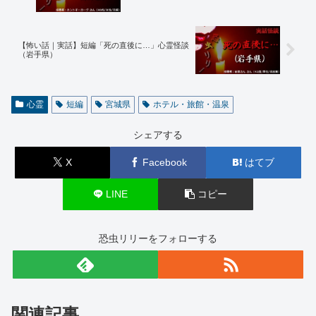
【怖い話｜実話】短編「死の直後に…」心霊怪談
（岩手県）
心霊
短編
宮城県
ホテル・旅館・温泉
シェアする
X
Facebook
はてブ
LINE
コピー
恐虫リリーをフォローする
関連記事