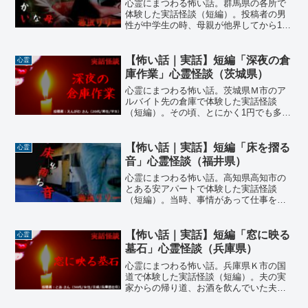
シェアする
X
Facebook
はてブ
LINE
コピー
恐虫リリーをフォローする
関連記事
【怖い話｜実話】短編「彼の匂
心霊
い」心霊怪談（岩手県）
心霊にまつわる怖い話。岩手県の友人宅
で体験した実話怪談（短編）。投稿者の
友人姉妹を襲った心霊現象なのか…。友
人の姉は、彼とは家族ぐるみの付き合い
をしていた。しかし次第に彼の粘着的な