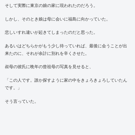
それは直ぐに分かった。
曾祖母は自分の娘、つまり祖母のことを本当に偲んでいた。
夏休みなどに遊びに行くと、帰り際に自分も一緒に東京に行くと
言って車に乗り込んで来ることがあった。お茶目な行動にも思え
たが、半分は本心だったのだろうと思う。
そして亡くなる前にも、娘のいる東京に行きたいとしきりに言っ
ていたと聞いた。
そして実際に東京の娘の家に現われたのだろう。
しかし、そのとき娘は母に会いに福島に向かっていた。
悲しいすれ違いが起きてしまったのだと思った。
あるいはどちらかがもう少し待っていれば、最後に会うことが出
来たのに、それが余計に別れを辛くさせた。