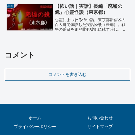
資質が露呈するにつれ、姉は嫌気がさし
【怖い話｜実話】短編「おせっか
心霊
てきた。そんなある時、部屋で一人だっ
いな母」心霊怪談（群馬県）
た姉がふと彼の匂いを感じた。そばに彼
心霊にまつわる怖い話。群馬県の各所で
は居ないのに…一体匂いの正体は…
体験した実話怪談（短編）。投稿者の男
性が中学生の時、母親が他界してから1年
ほどが経ち、ようやく悲しみも薄れ始め
た頃の事。学年の理科を担当する教師の
授業は、退屈すぎて40名のクラスメイト
【怖い話｜実話】短編「深夜の倉
心霊
の内30名が居眠りしてしまうとんでもな
庫作業」心霊怪談（茨城県）
い授業だった…
心霊にまつわる怖い話。茨城県Ｍ市のア
ルバイト先の倉庫で体験した実話怪談
（短編）。その頃、とにかく1円でも多く
稼ぐため、投稿者の学生は朝から晩まで
アルバイト先の倉庫で作業に勤しんでい
た。ある日の退勤時、社長に声を掛けら
【怖い話｜実話】短編「床を摺る
心霊
れた「家に書類を取りに行ってくるか
音」心霊怪談（福井県）
ら、君、それまで残っていてくれない
心霊にまつわる怖い話。高知県高知市の
か？」
とある安アパートで体験した実話怪談
（短編）。当時、事情があって仕事を辞
め無職だった投稿者の女性。新しい仕事
を探して再スタートを切るまでの間、と
ある安アパートを借りて住んでいたのだ
【怖い話｜実話】短編「窓に映る
心霊
が…
墓石」心霊怪談（兵庫県）
心霊にまつわる怖い話。兵庫県Ｋ市の国