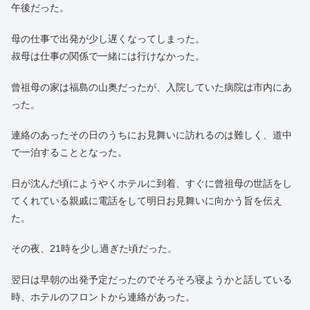
少し前から何度か体調を崩しており、祖母は何度かお見舞いに行
っていた。
そして今回、いよいよ本当に危険だと言われ私たちも一緒に福島
へ向かうことになった。
祖父母は東京の足立区で叔母（母の妹）と一緒に暮らしている。
そこからそう離れてない所に両親と私は暮らしていた。
祖父母と母と私の四人で車に乗り込み、東京を出たのはその日の
午後だった。
母の仕事で出発が少し遅くなってしまった。
叔母は仕事の関係で一緒には行けなかった。
曾祖母の家は福島の山奥だったが、入院していた病院は市内にあ
った。
連絡のあったその日のうちにお見舞いに訪れるのは難しく、道中