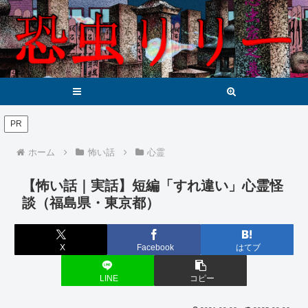
メニュー
検索
PR
ホーム
怖い話
心霊
【怖い話｜実話】短編「すれ違い」心霊怪
談（福島県・東京都）
X
Facebook
はてブ
LINE
コピー