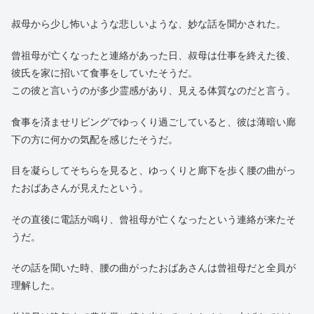
ホテルに到着して直ぐに連絡した時は容体は安定していると聞い
たのに、突然急変してそのまま亡くなってしまったのだと言う。
近くまで来ていたのに、こんなことになるなら無理してでも今日
のうちに会いに行けばよかったと、私たちは後悔した。
翌日のお見舞いの予定が葬儀へと変わってしまった。
無事に葬儀告別式が終わり、私たちが東京に戻ってからのこと
だ。
叔母から少し怖いような悲しいような、妙な話を聞かされた。
曾祖母が亡くなったと連絡があった日、叔母は仕事を終えた後、
彼氏を家に招いて食事をしていたそうだ。
この彼と言いうのが多少霊感があり、見える体質なのだと言う。
食事を済ませリビングでゆっくり過ごしていると、彼は薄暗い廊
下の方に何かの気配を感じたそうだ。