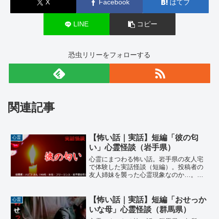
【怖い話｜実話】長編「銭湯の男」人間が一番怖
いと思う話（東京都）
【怖い話｜実話】短編「一人カラオケ」心霊怪談
（神奈川県）
心霊
福島県
いい話
家族
短編
東京都