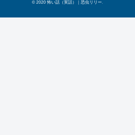
道で体験した実話怪談（短編）。夫の実
家からの帰り道、お酒を飲んでいた夫に
代わり車を運転していた投稿者。走り出
してから降り出した雨は突然雨脚を強
め、周囲の視界は非常に悪いまま、車は
【怖い話｜実話】長編「廃墟の
心霊
苦手なカーブ道に差し掛かった…
鏡」心霊怪談（東京都）
心霊にまつわる怖い話。東京都新宿区の
百人町で体験した実話怪談（長編）。戦
争の爪跡をまだ此処彼処に残す時代、当
時小学校に上がったばかりだった投稿者
の遊び場は、戦時下の空襲で廃墟のまま
放置されていた旧日本軍の研究施設だっ
た。その日も友人と一緒に遊び場の廃墟
コメント
に忍び込むと…
コメントを書き込む
ホーム
お問い合わせ