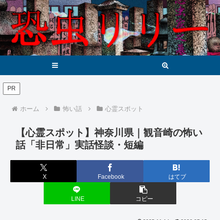
メニュー
検索
PR
ホーム
怖い話
心霊スポット
【心霊スポット】神奈川県｜観音崎の怖い
話「非日常」実話怪談・短編
X
Facebook
はてブ
LINE
コピー