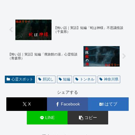
【怖い話｜実話】短編「蛇は神様」不思議怪談
（千葉県）
【怖い話｜実話】短編「廃旅館の湯」心霊怪談
（青森県）
心霊スポット
肝試し
短編
トンネル
神奈川県
シェアする
X
Facebook
はてブ
LINE
コピー