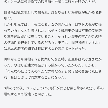
名）と一緒に横須賀市の観音崎へ肝試しに行った時のことだ。
観音崎は観光地として知られ、灯台や美しい海岸線が広がる名勝
地だ。
しかし地元では、「夜になると女の霊が出る、日本兵の魂が彷徨
っている」などと噂された。おそらく戦時中の旧日本軍の要塞跡
や軍事施設跡が点在していること、そうした歴史の重さがこの噂
の信憑性を担保しているのだろう。中でも「旧観音崎トンネル」
は地元の若者の間では特に有名な心霊スポットだった。
田中がそこを目指そうと提案してきた時、正直私は気が進まなか
った。やはり前述の噂話が引っ掛かっていたからだ。しかし、
「そんなの信じてんの？ただの噂だろ」と笑う彼の言葉に気圧さ
れ、私はしぶしぶ同意することになった。
8月のその夜、ジッとしていても汗がにじむ蒸し暑さのなか、私の
運転する車で現地へと向かった。