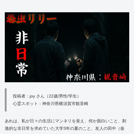
投稿者：joy さん（22歳/男性/学生）
心霊スポット：神奈川県横須賀市観音崎
あれは、私が日々の生活にマンネリを覚え、何か面白いこと、刺
激的な非日常を求めていた大学3年の夏のこと。友人の田中（仮