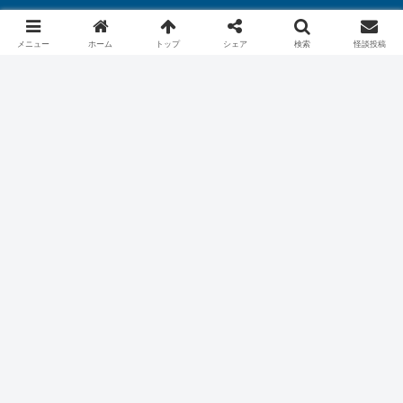
© 2020 怖い話（実話）｜恐虫リリー.
メニュー
ホーム
トップ
シェア
検索
怪談投稿