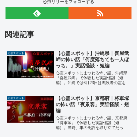
恐虫リリーをフォローする
関連記事
【心霊スポット】沖縄県｜喜屋武
心霊スポット
岬の怖い話「何度落ちても一人ぼ
っち。」実話怪談・短編
心霊スポットにまつわる怖い話。沖縄県
『喜屋武岬』で体験した実話怪談（短
編）。沖縄では6月23日は戦没者の霊を追
悼する慰霊の日となっている。その日、
多くの悲しい謂れを持つ喜屋武岬を訪れ
ると霊の姿が見えるという噂があり、投
【心霊スポット】京都府｜将軍塚
心霊スポット
稿者の女性は、ぜひその日に肝試しに訪
の怖い話「夜景客」実話怪談・短
れたいと思っていた…
編
心霊スポットにまつわる怖い話。京都府
『将軍塚』で体験した実話怪談（短
編）。当時、車の免許を取り立てだった
投稿者の男性は早速車に彼女を乗せて夜