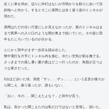
近くに車を停め、辺りに外灯はないが月明かりを頼りに歩いて目
的地へと向かう。するとそこに昼間とは全く違う姿のトンネルが
現れた。
昼間はただの古い穴道にしか見えなかったが、夜のトンネルはま
るで異界への入り口のような闇が奥まで続いていた。その姿に田
中もたじろいでいるのが分かる。
とにかく田中がまず一歩目を踏み出した。
懐中電灯を片手にトンネル内を進む。冷たい空気が肌を撫でる。
さっきまでの蒸し暑い夏の夜はどこへ行ったのか、鳥肌が立つよ
うな寒さだった。
5分ほど歩いた頃、突然「ザッ……ザッ……」という足音が後ろか
ら聞こえ、振り返ったが、誰もいない。
「おい、今の……聞こえたよな？」と田中が言う。
私は、良かった聞こえたのは私だけではないと安堵し、頷いた。