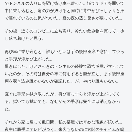
でトンネルの入り口を駆け抜け車へ戻った。慌ててドアを開いて
中に乗り込むと、肩の力が抜けると同時に背中がびっしょりと汗
で濡れているのに気がついた。夏の夜の蒸し暑さが戻っていた。
その後、近くのコンビニに立ち寄り、冷たい飲み物を買って、少
し落ち着けたと思う。
再び車に乗り込むと、誰もいないはずの後部座席の窓に、フウっ
と手形が浮かび上がった。
驚きはした。けどさっきのトンネルの経験で恐怖感覚がマヒして
いたのか、その時は自分の車に何をすると腹が立ち、まず後部座
席を覗き込み誰かいないか確認した。が、やはり誰もいない。
直ぐに手形を拭き取ったが、再び薄っすらと浮かび上がってく
る。拭いても拭いても、なぜかその手形は完全には消えなかっ
た。
それから家に戻って数日間、私の部屋では奇妙な現象が続いた。
夜中に勝手にテレビがつく。来客もないのに玄関のチャイムが鳴