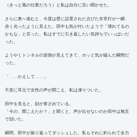
（きっと風の仕業だろう）と私は自分に言い聞かせた。
さらに奥へ進むと、今度は壁に設置された古びた非常灯が一瞬、
赤く光ったように見えた。田中も気が付いたようで「壊れてるの
かもな」と言った。私はすでに引き返したい気持ちでいっぱいだ
った。
ようやくトンネルの逆側が見えてきて、ホッと気が緩んだ瞬間だ
った。
「……かえして……」
不意に耳元で女性の声が聞こえ、私は凍りついた。
田中を見ると、顔が青ざめている。
「今の、聞こえたか？」と聞くと、声が出せないのか田中は無言
で頷いた。
瞬間、田中が振り返ってダッシュした。私もそれに釣られて全力