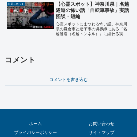
向かう。スマホの灯りだけで真っ暗な闇
【心霊スポット】神奈川県｜名越
心霊スポット
を進む中、叔父のタバコの匂いに違和感
隧道の怖い話「自転車事故」実話
を感じた…
怪談・短編
心霊スポットにまつわる怖い話。神奈川
県の鎌倉市と逗子市の境界線にある『名
越隧道（名越トンネル）』に纏わる実話
怪談（短編）。投稿者の男性が中学三年
生の頃、高校受験を控え通っていた塾帰
りのこと。その日は友人との会話が弾ん
でしまい、普段より遅い家路を急ぎいつ
コメント
も通り名越隧道に入ると…
コメントを書き込む
ホーム
お問い合わせ
プライバシーポリシー
サイトマップ