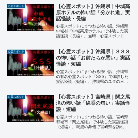
景を見に行くことになった。『京都 夜
景』と検索して一番上に出て来た『将軍
【心霊スポット】沖縄県｜中城高
心霊スポット
塚』に向かって車を走らせた二人は…
原ホテルの怖い話「分かれ道」実
話怪談・長編
心霊スポットにまつわる怖い話。沖縄県
中城村『中城高原ホテル』で体験した実
話怪談（長編）。当時、心霊スポット巡
りが流行っていた地元で、投稿者もドラ
イブに誘われ『中城高原ホテル』という
廃ホテルを訪れることに。友人が近道だ
【心霊スポット】沖縄県｜ＳＳＳ
心霊スポット
と言う道を歩き目指す廃ホテルに向かっ
の怖い話「お前たちが悪い」実話
ていると…
怪談・短編
心霊スポットにまつわる怖い話。沖縄県
の有名心霊スポット『SSS』で体験した
実話怪談（短編）。沖縄県のユタの三大
修行場と呼ばれる中の1つがSSSであると
言う。そこは心霊スポットとしても有名
であり、多くの心霊目撃情報が多発して
【心霊スポット】宮崎県｜関之尾
心霊スポット
いる地帯である。それに興味を持った投
滝の怖い話「線香の匂い」実話怪
稿者の女性は…
談・短編
心霊スポットにまつわる怖い話。宮崎県
都城市『関之尾滝』で体験した実話怪談
（短編）。親戚の葬儀で宮崎県を訪れて
いた投稿者は夜中に従弟と叔父と連れ立
って近場の心霊スポット『関之尾滝』に