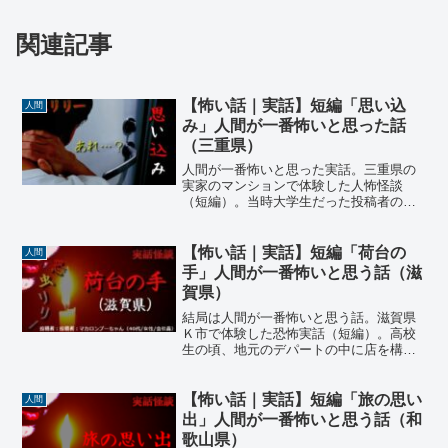
関連記事
【怖い話｜実話】短編「思い込
人間
み」人間が一番怖いと思った話
（三重県）
人間が一番怖いと思った実話。三重県の
実家のマンションで体験した人怖怪談
（短編）。当時大学生だった投稿者の男
性は、その日の夜中、自室でオリンピッ
クの日本代表の試合を食い入るように見
ていた。すると、深夜にも関わらず家の
【怖い話｜実話】短編「荷台の
人間
インターホンが…
手」人間が一番怖いと思う話（滋
賀県）
結局は人間が一番怖いと思う話。滋賀県
Ｋ市で体験した恐怖実話（短編）。高校
生の頃、地元のデパートの中に店を構え
るラーメン店でアルバイトをしていた投
稿者の女性。ある日、店長とバイト仲間
から「年上の知り合いとかいる？」と全
【怖い話｜実話】短編「旅の思い
人間
く意図が分からない質問を受けたのだ
出」人間が一番怖いと思う話（和
が…
歌山県）