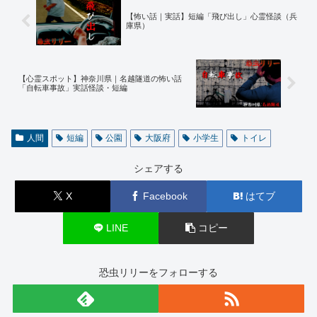
【怖い話｜実話】短編「飛び出し」心霊怪談（兵
庫県）
【心霊スポット】神奈川県｜名越隧道の怖い話
「自転車事故」実話怪談・短編
人間
短編
公園
大阪府
小学生
トイレ
シェアする
X
Facebook
はてブ
LINE
コピー
恐虫リリーをフォローする