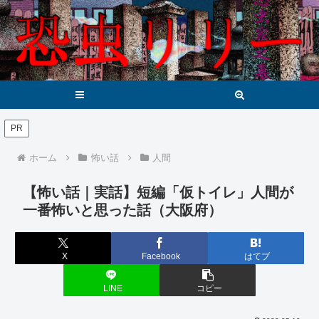
メニュー
検索
PR
ホーム
怖い話
人間
【怖い話｜実話】短編「仮トイレ」人間が
一番怖いと思った話（大阪府）
X
Facebook
はてブ
LINE
コピー