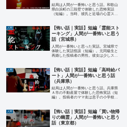
結局は人間が一番怖いと思う話。和歌山
県白浜町の三段壁で体験した恐怖実話
（短編）。当時、彼氏と近場の心霊スポ
ットを巡る旅行をしていた投稿者。しか
し奈良県・三重県の心霊スポットでは何
も起きずに不満が残るまま、次に和歌山
【怖い話｜実話】短編「霊能スト
人間
県の三段壁を訪ねた時、カップ酒を煽る
ーキング」人間が一番怖いと思う
老人に話しかけられ…
話（宮城県）
人間が一番怖いと思った実話。宮城県で
体験した実話怪談（短編）。元同級生と
再婚した投稿者の男性。彼女は少しスピ
リチュアルなことに傾倒していたが、結
婚後しばらくは幸せな生活が続いてい
た。しかし、彼女が職場でのトラブルで
【怖い話｜実話】短編「高時給パ
人間
心を患ってからというもの…
ート」人間が一番怖いと思う話
（兵庫県）
結局は人間が一番怖いと思う話。兵庫県
Ａ市の不動産屋で体験した恐怖実話（短
編）。投稿者のママ友は息子の小学校入
学を期に働きに出ることにした。しかし
主婦歴が長く特に資格も持たない彼女の
仕事探しは難航していた。そんな時、近
【怖い話｜実話】短編「買い物帰
人間
所の不動産で魅力的な仕事を見つけた…
りの幽霊」人間が一番怖いと思う
話（東京都）