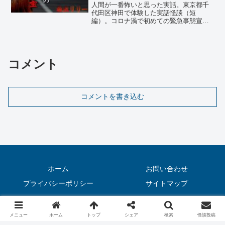
人間が一番怖いと思った実話。東京都千
代田区神田で体験した実話怪談（短
編）。コロナ渦で初めての緊急事態宣言
が明けたその夏、世間にはまだ自粛ムー
ドが残っていた。投稿者の女性も電車を
避け、涼しくなる夕方頃に自転車で彼氏
の家に向かっていた…
コメント
コメントを書き込む
ホーム
お問い合わせ
プライバシーポリシー
サイトマップ
© 2020 怖い話（実話）｜恐虫リリー.
メニュー
ホーム
トップ
シェア
検索
怪談投稿